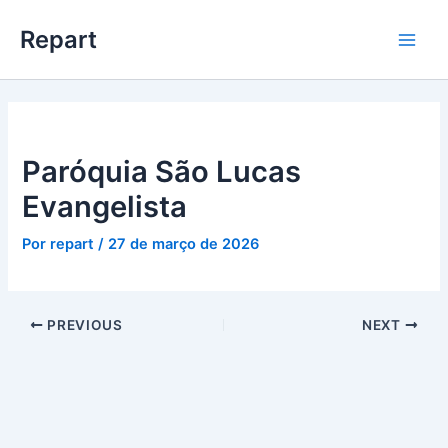
Ir
Main
Repart
para
Men
o
conteúdo
Paróquia São Lucas
Evangelista
Por
repart
/
27 de março de 2026
PREVIOUS
NEXT