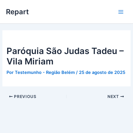
Ir
Main
Repart
para
Men
o
conteúdo
Paróquia São Judas Tadeu –
Vila Miriam
Por
Testemunho - Região Belém
/
25 de agosto de 2025
PREVIOUS
NEXT