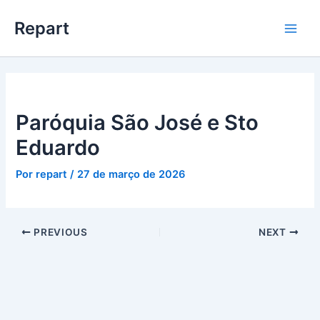
Ir
Main
Repart
para
Men
o
conteúdo
Paróquia São José e Sto
Eduardo
Por
repart
/
27 de março de 2026
PREVIOUS
NEXT