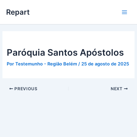
Ir
Main
Repart
para
Men
o
conteúdo
Paróquia Santos Apóstolos
Por
Testemunho - Região Belém
/
25 de agosto de 2025
PREVIOUS
NEXT