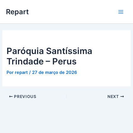
Ir
Main
Repart
para
Men
o
conteúdo
Paróquia Santíssima
Trindade – Perus
Por
repart
/
27 de março de 2026
PREVIOUS
NEXT