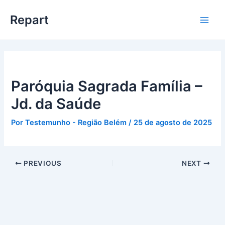
Ir
Main
Repart
para
Men
o
conteúdo
Paróquia Sagrada Família –
Jd. da Saúde
Por
Testemunho - Região Belém
/
25 de agosto de 2025
PREVIOUS
NEXT