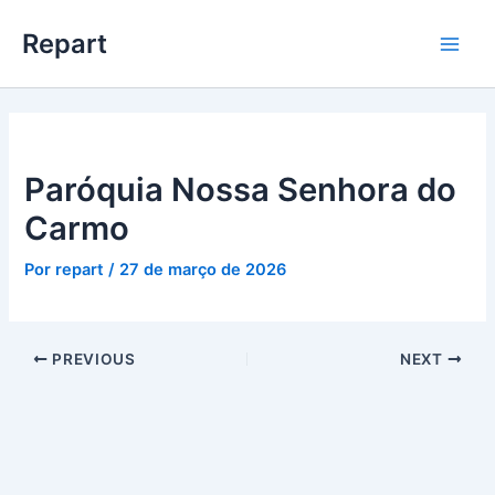
Ir
Main
Repart
para
Men
o
conteúdo
Paróquia Nossa Senhora do
Carmo
Por
repart
/
27 de março de 2026
PREVIOUS
NEXT