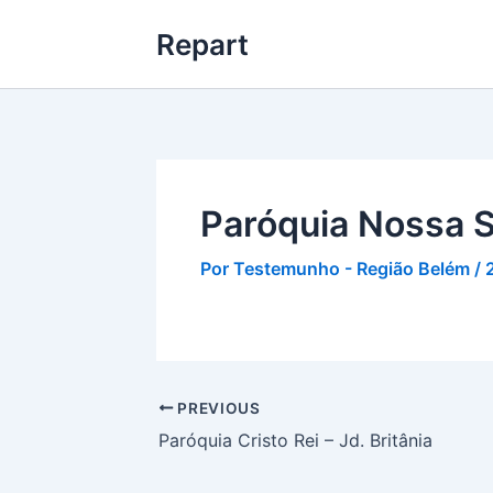
Ir
Repart
para
o
conteúdo
Paróquia Nossa 
Por
Testemunho - Região Belém
/
PREVIOUS
Paróquia Cristo Rei – Jd. Britânia