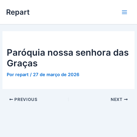
Ir
Main
Repart
para
Men
o
conteúdo
Paróquia nossa senhora das
Graças
Por
repart
/
27 de março de 2026
PREVIOUS
NEXT