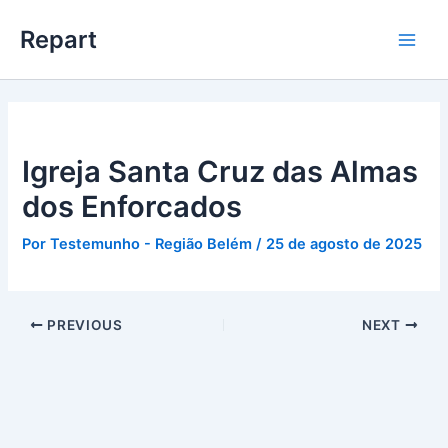
Ir
Main
Repart
para
Men
o
conteúdo
Igreja Santa Cruz das Almas
dos Enforcados
Por
Testemunho - Região Belém
/
25 de agosto de 2025
PREVIOUS
NEXT