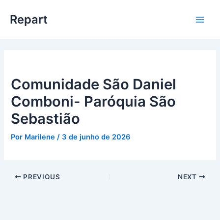
Ir
Main
Repart
para
Men
o
conteúdo
Comunidade São Daniel
Comboni- Paróquia São
Sebastião
Por
Marilene
/
3 de junho de 2026
PREVIOUS
NEXT