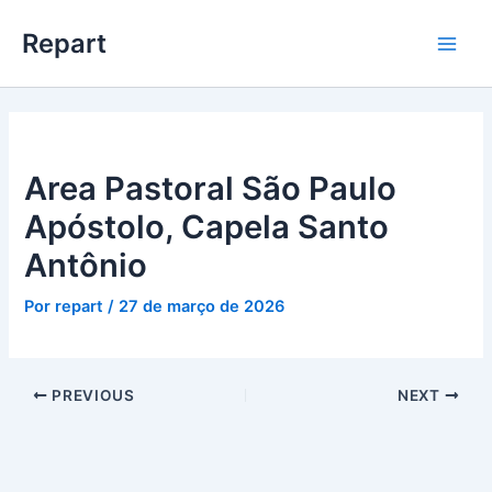
Ir
Main
Repart
para
Men
o
conteúdo
Area Pastoral São Paulo
Apóstolo, Capela Santo
Antônio
Por
repart
/
27 de março de 2026
PREVIOUS
NEXT