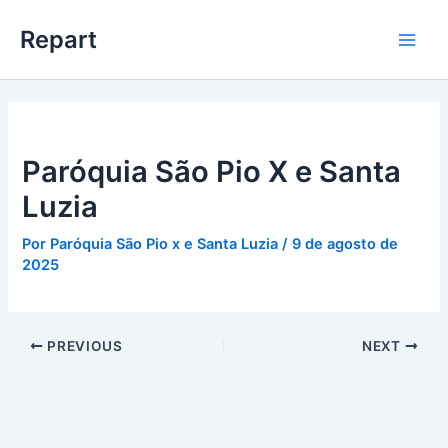
Ir
Main
Repart
para
Men
o
conteúdo
Paróquia São Pio X e Santa
Luzia
Por
Paróquia São Pio x e Santa Luzia
/
9 de agosto de
2025
PREVIOUS
NEXT