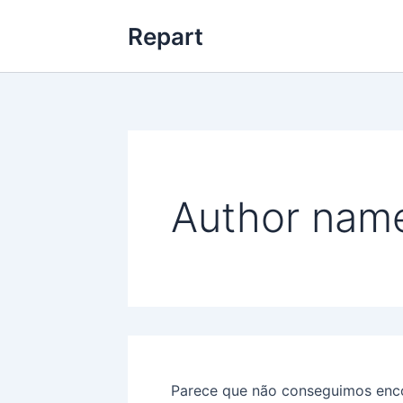
Pesquisar
Ir
por:
Repart
para
o
conteúdo
Author name
Parece que não conseguimos encon