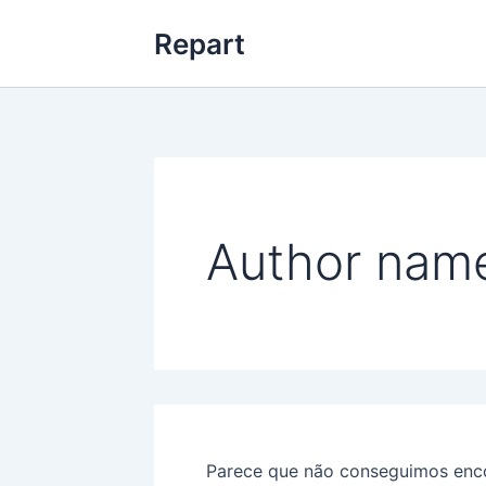
Pesquisar
Ir
por:
Repart
para
o
conteúdo
Author name
Parece que não conseguimos encon